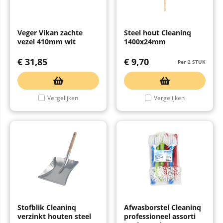
Veger Vikan zachte
Steel hout Cleaninq
vezel 410mm wit
1400x24mm
€
31,85
€
9,70
Per 2 STUK
Vergelijken
Vergelijken
Stofblik Cleaninq
Afwasborstel Cleaninq
verzinkt houten steel
professioneel assorti