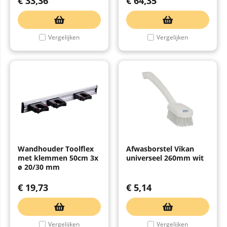
€
33,36
€
64,35
Vergelijken
Vergelijken
Wandhouder Toolflex
Afwasborstel Vikan
met klemmen 50cm 3x
universeel 260mm wit
ø 20/30 mm
€
19,73
€
5,14
Vergelijken
Vergelijken