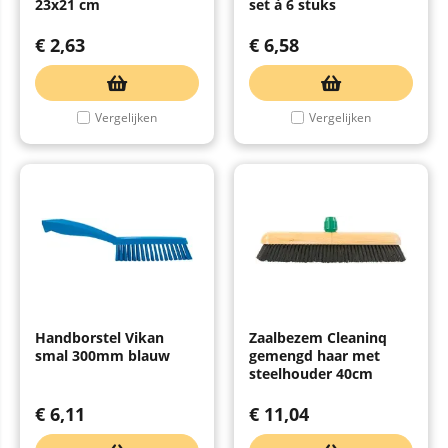
23x21 cm
set à 6 stuks
€
2,63
€
6,58
Vergelijken
Vergelijken
Handborstel Vikan
Zaalbezem Cleaninq
smal 300mm blauw
gemengd haar met
steelhouder 40cm
€
6,11
€
11,04