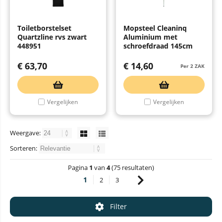
Toiletborstelset
Mopsteel Cleaninq
Quartzline rvs zwart
Aluminium met
448951
schroefdraad 145cm
€
63,70
€
14,60
Per 2 ZAK
Vergelijken
Vergelijken
Weergave:
Sorteren:
Pagina
1
van
4
(75 resultaten)
1
2
3
Filter