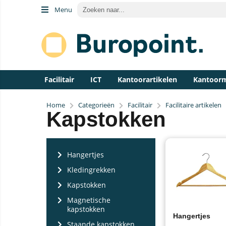
Menu
Facilitair
ICT
Kantoorartikelen
Kantoor
Home
Categorieën
Facilitair
Facilitaire artikelen
Kapstokken
Hangertjes
Kledingrekken
Kapstokken
Magnetische
kapstokken
Hangertjes
Staande kapstokken