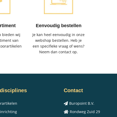
rtiment
Eenvoudig bestellen
 bieden wij
Je kan heel eenvoudig in onze
timent van
webshop bestellen. Heb je
toorartikelen
een specifieke vraag of wens?
Neem dan contact op.
disciplines
Contact
rartikelen
Buropoint B.V.
inrichting
Rondweg Zuid 29