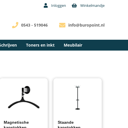
Inloggen
Winkelmandje
0543 - 519046
info@buropoint.nl
Schrijven
Toners en inkt
Meubilair
Magnetische
Staande
kapstokken
kapstokken