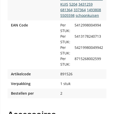
KUIS
5204
3431259
681364
337364
1493808
5505598
schoonkuisen
EAN Code
Per
5412998004994
STUK:
Per
5413178240713
STUK:
Per
54219980049942
STUK:
Per
8715268002599
STUK:
Artikelcode
891526
Verpakking
1 stuk
Bestellen per
2