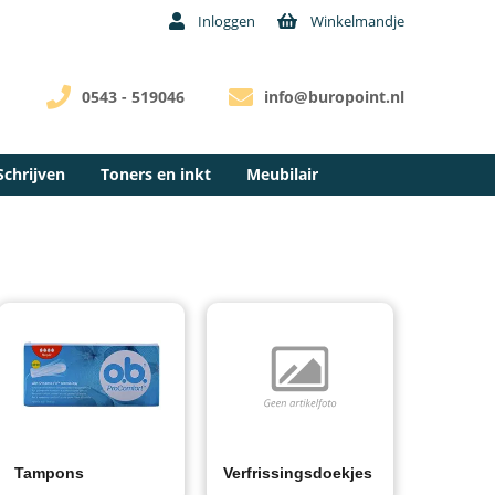
Inloggen
Winkelmandje
0543 - 519046
info@buropoint.nl
Schrijven
Toners en inkt
Meubilair
Tampons
Verfrissingsdoekjes