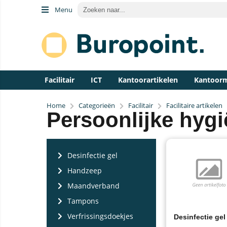
Menu
Facilitair
ICT
Kantoorartikelen
Kantoor
Home
Categorieën
Facilitair
Facilitaire artikelen
Persoonlijke hyg
Desinfectie gel
Handzeep
Maandverband
Tampons
Verfrissingsdoekjes
Desinfectie gel