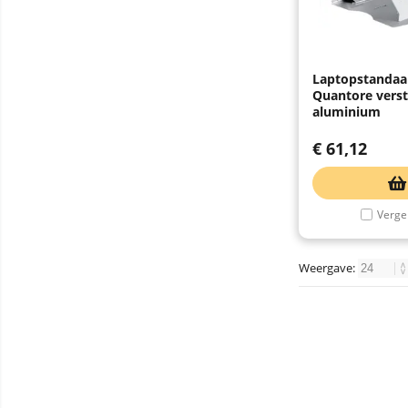
Laptopstandaa
Quantore verst
aluminium
€
61,12
Vergel
Weergave: