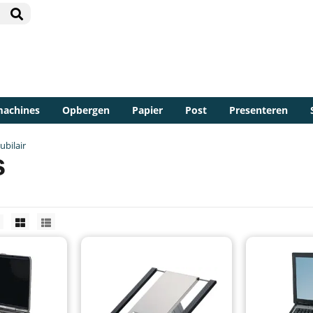
machines
Opbergen
Papier
Post
Presenteren
bilair
s