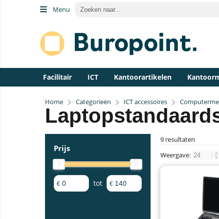
Menu
Facilitair
ICT
Kantoorartikelen
Kantoor
Home
Categorieën
ICT accessoires
Computermeu
Laptopstandaard
9 resultaten
Prijs
Weergave:
tot
€
€
Prijs filteren