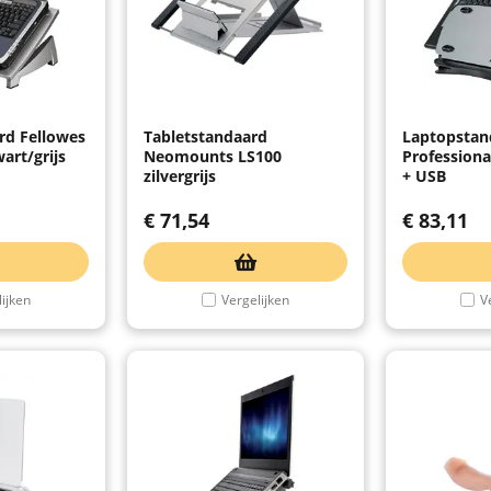
rd Fellowes
Tabletstandaard
Laptopstan
wart/grijs
Neomounts LS100
Professiona
zilvergrijs
+ USB
€
71,54
€
83,11
ijken
Vergelijken
V