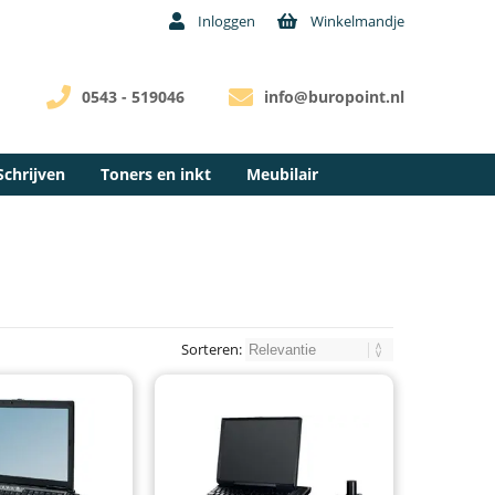
Inloggen
Winkelmandje
0543 - 519046
info@buropoint.nl
Schrijven
Toners en inkt
Meubilair
Sorteren: