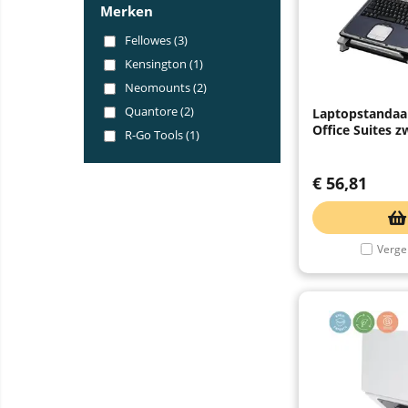
Merken
Fellowes (3)
Kensington (1)
Neomounts (2)
Quantore (2)
Laptopstandaa
Office Suites z
R-Go Tools (1)
€
56,81
Vergel