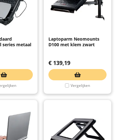
daard
Laptoparm Neomounts
l series metaal
D100 met klem zwart
€
139,19
ergelijken
Vergelijken