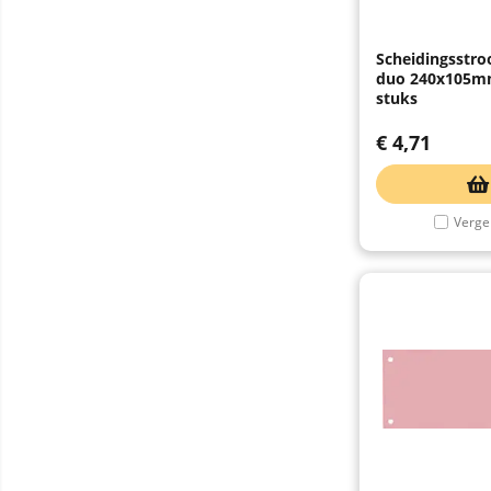
Scheidingsstro
duo 240x105mm
stuks
€
4,71
Vergel