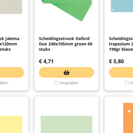
ok Jalema
Scheidingsstrook Oxford
Scheidings
25x120mm
Duo 240x105mm groen 60
trapezium
 stuks
stuks
190gr blauw
€
4,71
€
5,80
ijken
Vergelijken
V