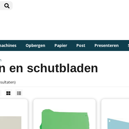
machines
Opbergen
Papier
Post
Presenteren
n
n en schutbladen
esultaten)