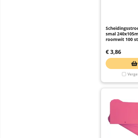
Scheidingsstro
smal 240x105
roomwit 100 s
€
3,86
Vergel