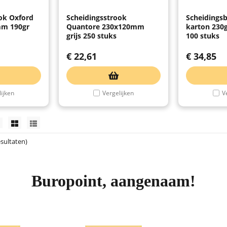
ok Oxford
Scheidingsstrook
Scheidingsb
mm 190gr
Quantore 230x120mm
karton 230g
grijs 250 stuks
100 stuks
€
22,61
€
34,85
ijken
Vergelijken
V
esultaten)
Buropoint, aangenaam!