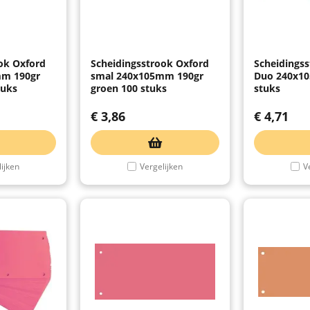
ok Oxford
Scheidingsstrook Oxford
Scheidings
mm 190gr
smal 240x105mm 190gr
Duo 240x1
tuks
groen 100 stuks
stuks
€
3,86
€
4,71
ijken
Vergelijken
V