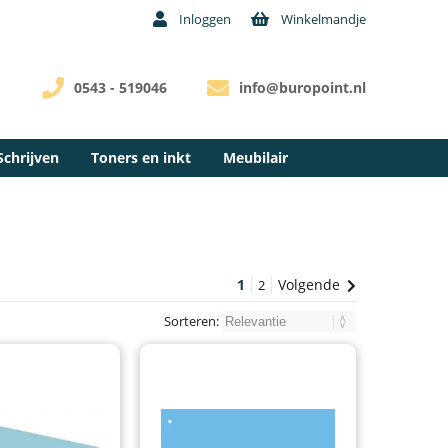
Inloggen
Winkelmandje
0543 - 519046
info@buropoint.nl
Schrijven
Toners en inkt
Meubilair
1
Volgende
2
Sorteren: