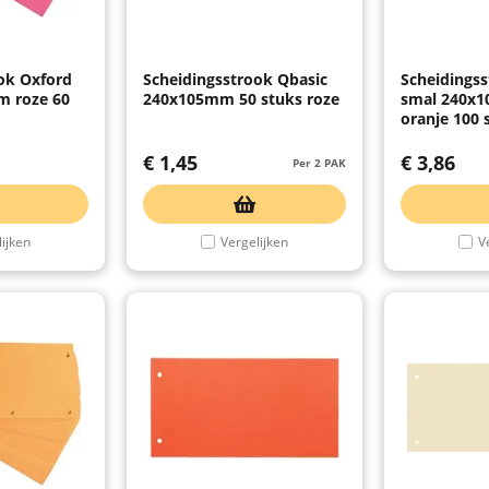
ok Oxford
Scheidingsstrook Qbasic
Scheidings
 roze 60
240x105mm 50 stuks roze
smal 240x
oranje 100 
€
1,45
€
3,86
Per 2 PAK
ijken
Vergelijken
V