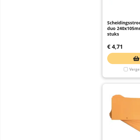
Scheidingsstro
duo 240x105mm
stuks
€
4,71
Vergel