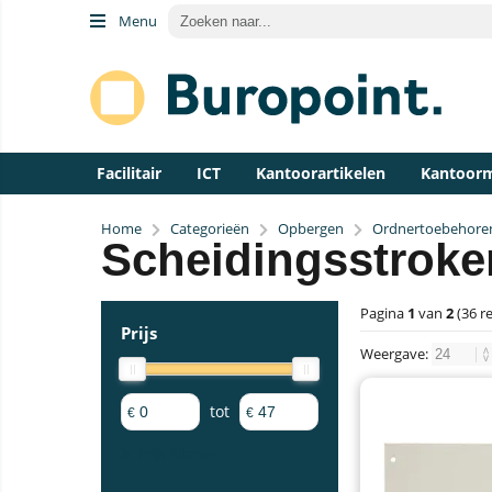
Menu
Facilitair
ICT
Kantoorartikelen
Kantoor
Home
Categorieën
Opbergen
Ordnertoebehore
Scheidingsstroke
Pagina
1
van
2
(36 r
Prijs
Weergave:
tot
€
€
Prijs filteren