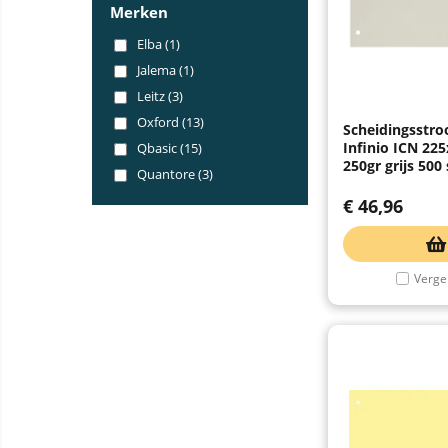
Merken
Elba (1)
Jalema (1)
Leitz (3)
Oxford (13)
Scheidingsstro
Infinio ICN 2
Qbasic (15)
250gr grijs 500
Quantore (3)
€
46,96
Vergel