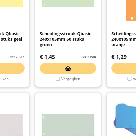
ok Qbasic
Scheidingsstrook Qbasic
Scheidingss
stuks geel
240x105mm 50 stuks
240x105mm
groen
oranje
€
1,45
€
1,29
Per 2 PAK
Per 2 PAK
ijken
Vergelijken
V