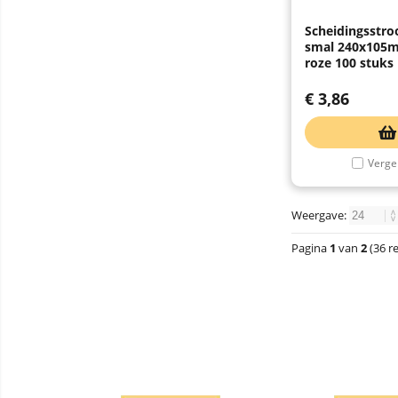
Scheidingsstro
smal 240x105
roze 100 stuks
€
3,86
Vergel
Weergave:
Pagina
1
van
2
(36 r