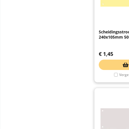
Scheidingsstro
240x105mm 50 
€
1,45
Vergel