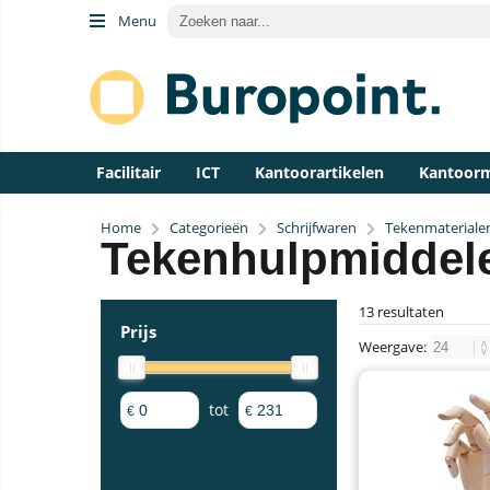
Menu
Facilitair
ICT
Kantoorartikelen
Kantoor
Home
Categorieën
Schrijfwaren
Tekenmateriale
Tekenhulpmiddel
13 resultaten
Prijs
Weergave:
tot
€
€
Prijs filteren