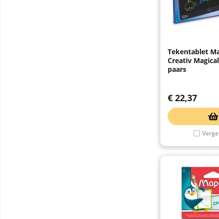
Tekentablet M
Creativ Magica
paars
€
22,37
Vergel