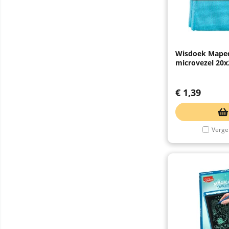
Wisdoek Mape
microvezel 20
€
1,39
Vergel