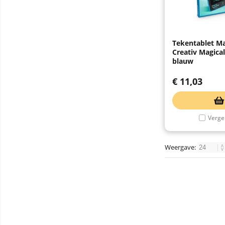
Tekentablet M
Creativ Magical
blauw
€
11,03
Vergel
Weergave: