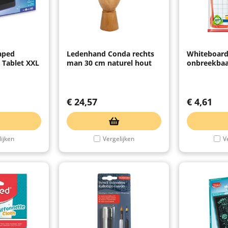
aped
Ledenhand Conda rechts
Whiteboard
l Tablet XXL
man 30 cm naturel hout
onbreekbaa
€
24,57
€
4,61
ijken
Vergelijken
V