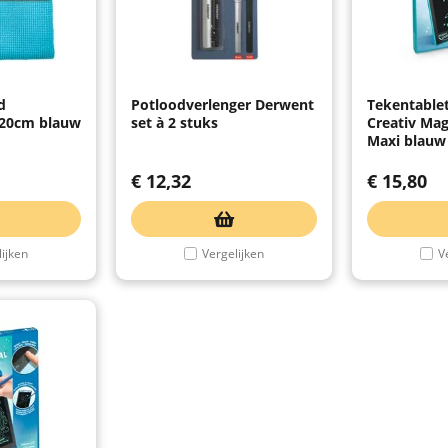
d
Potloodverlenger Derwent
Tekentable
x20cm blauw
set à 2 stuks
Creativ Mag
Maxi blauw
€
12,32
€
15,80
ijken
Vergelijken
V