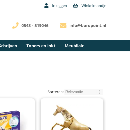
Inloggen
Winkelmandje
0543 - 519046
info@buropoint.nl
Schrijven
Toners en inkt
Meubilair
Sorteren: