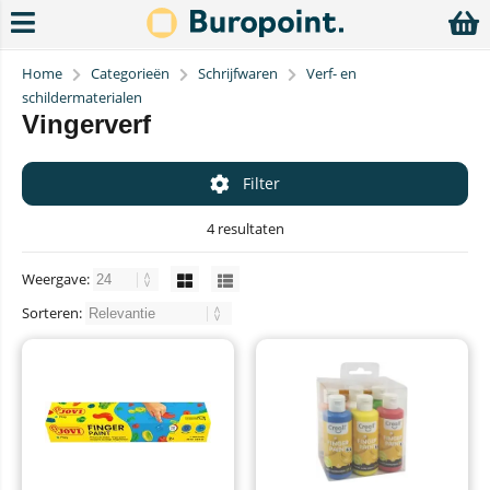
Home
Categorieën
Schrijfwaren
Verf- en
schildermaterialen
Vingerverf
Filter
4 resultaten
Weergave:
Sorteren: