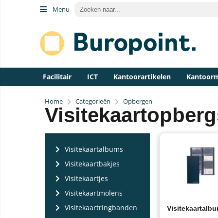
Menu
Facilitair
ICT
Kantoorartikelen
Kantoor
Home
Categorieën
Opbergen
Visitekaartopber
Visitekaartalbums
Visitekaartbakjes
Visitekaartjes
Visitekaartmolens
Visitekaartringbanden
Visitekaartalb