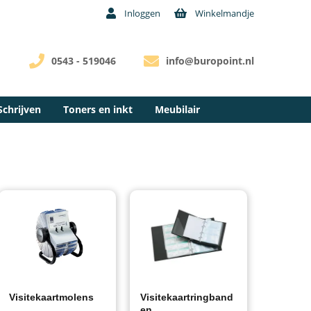
Inloggen
Winkelmandje
0543 - 519046
info@buropoint.nl
Schrijven
Toners en inkt
Meubilair
Visitekaartmolens
Visitekaartringband
en