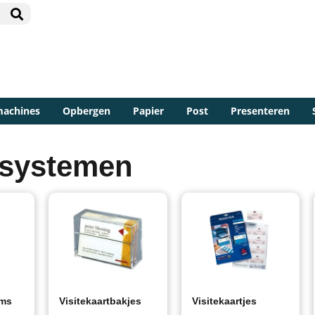
machines
Opbergen
Papier
Post
Presenteren
gsystemen
ums
Visitekaartbakjes
Visitekaartjes