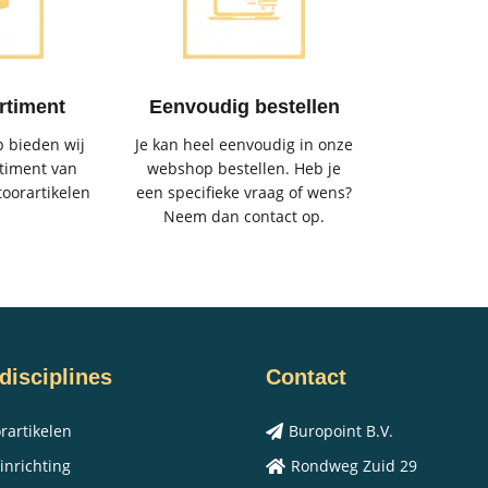
rtiment
Eenvoudig bestellen
 bieden wij
Je kan heel eenvoudig in onze
timent van
webshop bestellen. Heb je
toorartikelen
een specifieke vraag of wens?
Neem dan contact op.
disciplines
Contact
rartikelen
Buropoint B.V.
inrichting
Rondweg Zuid 29