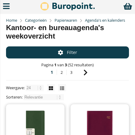
Home
Categorieën
Papierwaren
Agenda's en kalenders
Kantoor- en bureauagenda's
weekoverzicht
Filter
Pagina
1
van
3
(52 resultaten)
1
2
3
Weergave:
Sorteren: