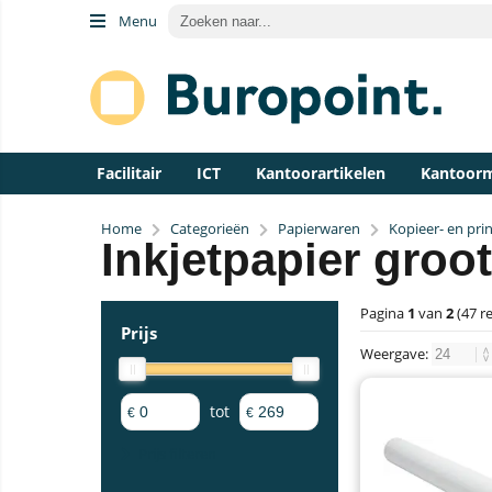
Menu
Facilitair
ICT
Kantoorartikelen
Kantoor
Home
Categorieën
Papierwaren
Kopieer- en pri
Inkjetpapier groo
Pagina
1
van
2
(47 r
Prijs
Weergave:
tot
€
€
Prijs filteren