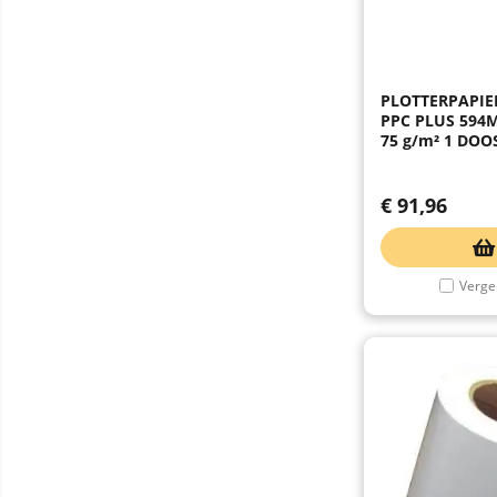
PLOTTERPAPI
PPC PLUS 594
75 g/m² 1 DOOS
€
91,96
Vergel