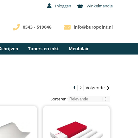
Inloggen
Winkelmandje
0543 - 519046
info@buropoint.nl
Schrijven
Toners en inkt
Meubilair
1
Volgende
2
Sorteren: