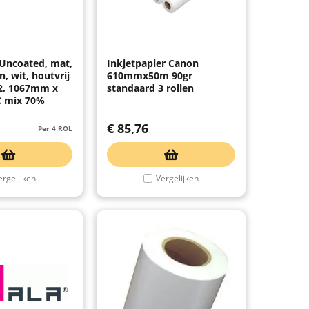
 Uncoated, mat,
Inkjetpapier Canon
, wit, houtvrij
610mmx50m 90gr
2, 1067mm x
standaard 3 rollen
C mix 70%
€
85,76
Per 4 ROL
ergelijken
Vergelijken