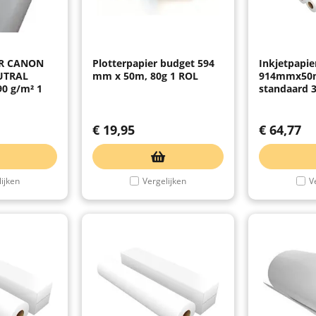
ER CANON
Plotterpapier budget 594
Inkjetpapi
UTRAL
mm x 50m, 80g 1 ROL
914mmx50m
0 g/m² 1
standaard 3
€
19,95
€
64,77
ijken
Vergelijken
V