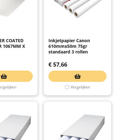
IER COATED
Inkjetpapier Canon
R 1067MM X
610mmx50m 75gr
standaard 3 rollen
€
57,66
ergelijken
Vergelijken