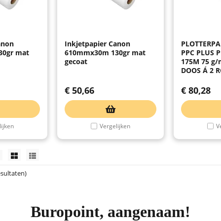
anon
Inkjetpapier Canon
PLOTTERPA
0gr mat
610mmx30m 130gr mat
PPC PLUS 
gecoat
175M 75 g/
DOOS Á 2 
€
50,66
€
80,28
ijken
Vergelijken
V
esultaten)
Buropoint, aangenaam!