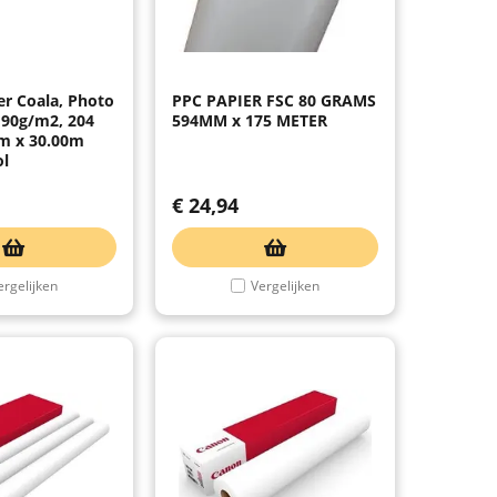
er Coala, Photo
PPC PAPIER FSC 80 GRAMS
190g/m2, 204
594MM x 175 METER
m x 30.00m
ol
€
24,94
ergelijken
Vergelijken