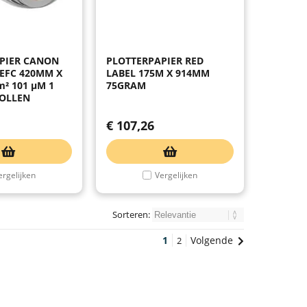
PIER CANON
PLOTTERPAPIER RED
PEFC 420MM X
LABEL 175M X 914MM
m² 101 µM 1
75GRAM
ROLLEN
€
107,26
ergelijken
Vergelijken
Sorteren:
1
Volgende
2