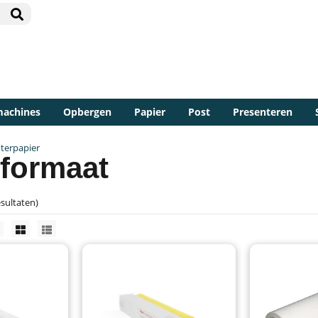
machines
Opbergen
Papier
Post
Presenteren
nterpapier
tformaat
esultaten)