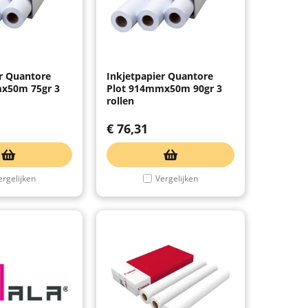
er Quantore
Inkjetpapier Quantore
x50m 75gr 3
Plot 914mmx50m 90gr 3
rollen
€
76,31
ergelijken
Vergelijken