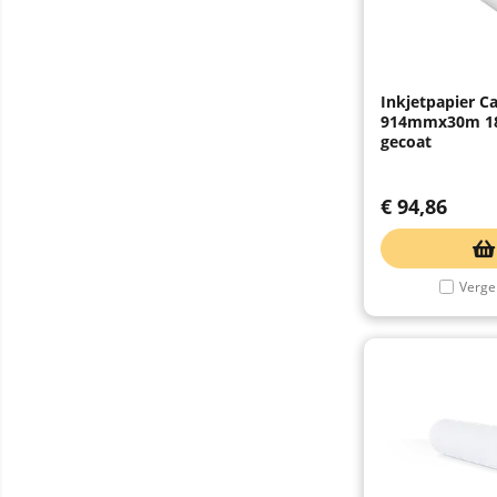
Inkjetpapier C
914mmx30m 18
gecoat
€
94,86
Vergel