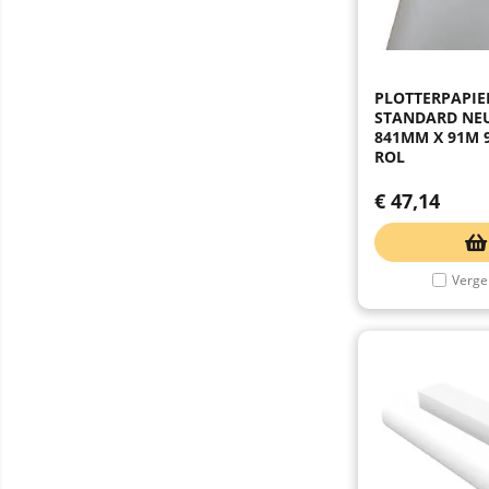
PLOTTERPAPI
STANDARD NE
841MM X 91M 9
ROL
€
47,14
Vergel