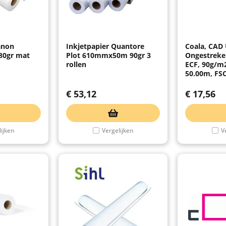
anon
Inkjetpapier Quantore
Coala, CAD
0gr mat
Plot 610mmx50m 90gr 3
Ongestreken
rollen
ECF, 90g/m
50.00m, FS
€
53,12
€
17,56
ijken
Vergelijken
V