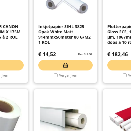
ER CANON
Inkjetpapier SIHL 3825
Plotterpapi
MM X 175M
Opak White Matt
Gloss ECF, 
 à 2 ROL
914mmx50meter 80 G/M2
µm, 1067m
1 ROL
doos à 10 r
€
14,52
€
182,46
Per 3 ROL
ijken
Vergelijken
V