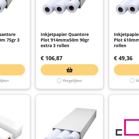
uantore
Inkjetpapier Quantore
Inkjetpapi
m 75gr 3
Plot 914mmx50m 90gr
Plot 610mm
extra 3 rollen
rollen
€
106,87
€
49,36
ijken
Vergelijken
V