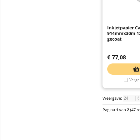
Inkjetpapier C
914mmx30m 13
gecoat
€
77,08
Vergel
Weergave:
Pagina
1
van
2
(47 r