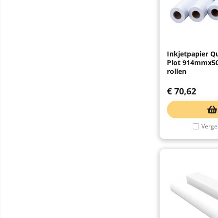
Inkjetpapier Q
Plot 914mmx50
rollen
€
70,62
Vergel