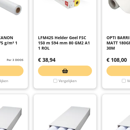
 CANON
LFM425 Helder Geel FSC
OPTI BARR
5 g/m² 1
150 m 594 mm 80 GM2 A1
MATT 180G
1 ROL
30M
€
38,94
€
108,00
Per 3 DOOS
ijken
Vergelijken
V