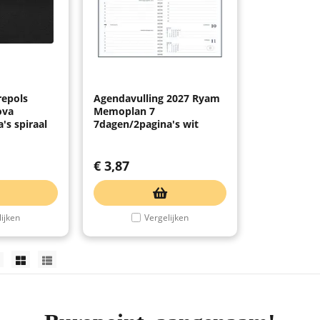
repols
Agendavulling 2027 Ryam
ova
Memoplan 7
's spiraal
7dagen/2pagina's wit
€
3,87
ijken
Vergelijken