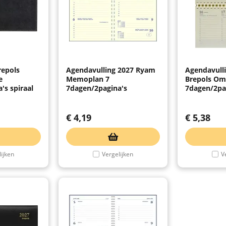
repols
Agendavulling 2027 Ryam
Agendavull
e
Memoplan 7
Brepols Om
's spiraal
7dagen/2pagina's
7dagen/2pa
€
4,19
€
5,38
ijken
Vergelijken
V