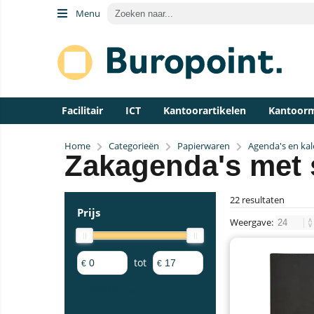
Menu
Facilitair
ICT
Kantoorartikelen
Kantoor
Home
Categorieën
Papierwaren
Agenda's en ka
Zakagenda's met 
22 resultaten
Prijs
Weergave:
tot
€
€
Prijs filteren