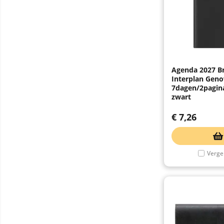
Agenda 2027 B
Interplan Geno
7dagen/2pagina
zwart
€
7,26
Vergel