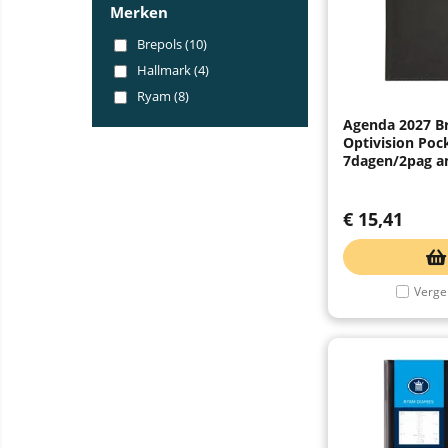
Merken
Brepols (10)
Hallmark (4)
Ryam (8)
Agenda 2027 B
Optivision Poc
7dagen/2pag an
€
15,41
Vergel