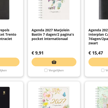
repols
Agenda 2027 Marjolein
Agenda 202
ket Trento
Bastin 7 dagen/2 pagina's
Interplan C
traciet
pocket internationaal
7dagen/2pag
zwart
€
9,91
€
15,47
ijken
Vergelijken
V