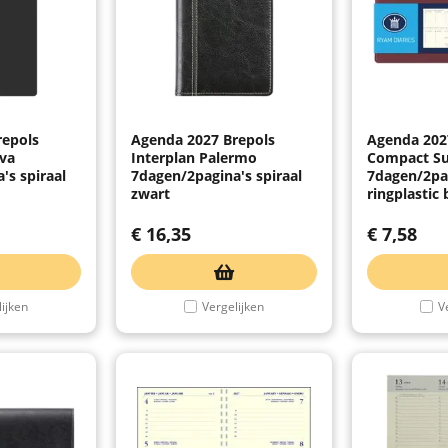
repols
Agenda 2027 Brepols
Agenda 20
va
Interplan Palermo
Compact S
's spiraal
7dagen/2pagina's spiraal
7dagen/2pa
zwart
ringplastic
€
16,35
€
7,58
ijken
Vergelijken
V