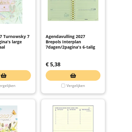
7 Turnowsky 7
Agendavulling 2027
ina's large
Brepols Interplan
aal
7dagen/2pagina's 6-talig
€
5,38
ergelijken
Vergelijken