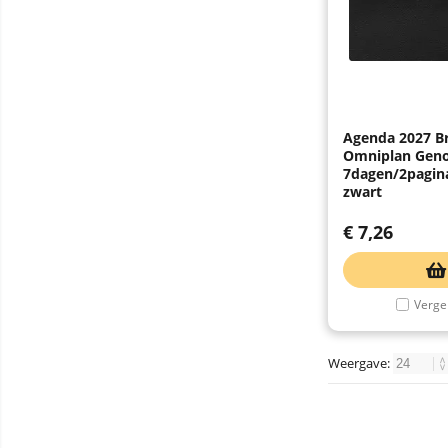
Agenda 2027 B
Omniplan Gen
7dagen/2pagina
zwart
€
7,26
Vergel
Weergave: