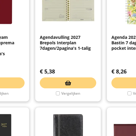
Ryam
Agendavulling 2027
Agenda 202
uprema
Brepols Interplan
Bastin 7 da
7dagen/2pagina's 1-talig
pocket inte
a's
€
5,38
€
8,26
ijken
Vergelijken
V