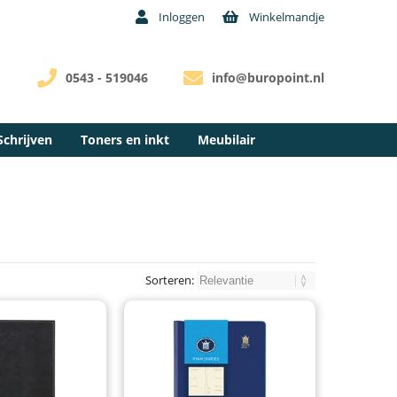
Inloggen
Winkelmandje
0543 - 519046
info@buropoint.nl
Schrijven
Toners en inkt
Meubilair
Sorteren: