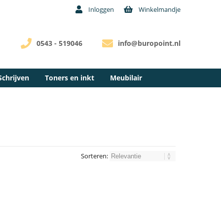
Inloggen
Winkelmandje
0543 - 519046
info@buropoint.nl
Schrijven
Toners en inkt
Meubilair
Sorteren: