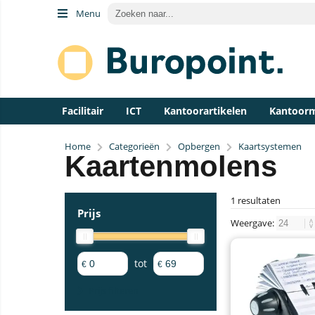
Menu
Facilitair
ICT
Kantoorartikelen
Kantoor
Home
Categorieën
Opbergen
Kaartsystemen
Kaartenmolens
1 resultaten
Prijs
Weergave:
tot
€
€
Prijs filteren