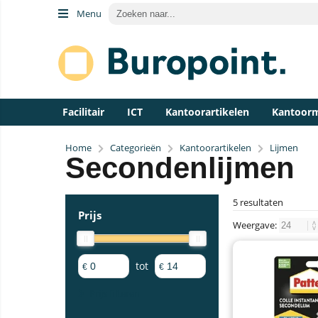
Menu
Facilitair
ICT
Kantoorartikelen
Kantoor
Home
Categorieën
Kantoorartikelen
Lijmen
Secondenlijmen
5 resultaten
Prijs
Weergave:
tot
€
€
Prijs filteren