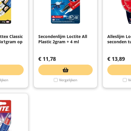
ttex Classic
Secondenlijm Loctite All
Alleslijm Lo
 3x1gram op
Plastic 2gram + 4 ml
seconden t
€
11,78
€
13,89
ijken
Vergelijken
V