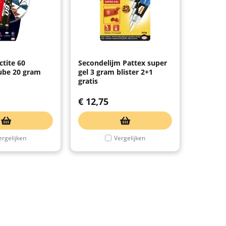
ctite 60
Secondelijm Pattex super
ube 20 gram
gel 3 gram blister 2+1
gratis
€
12,75
ergelijken
Vergelijken