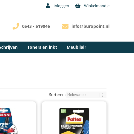
Inloggen
Winkelmandje
0543 - 519046
info@buropoint.nl
Schrijven
Toners en inkt
Meubilair
Sorteren: