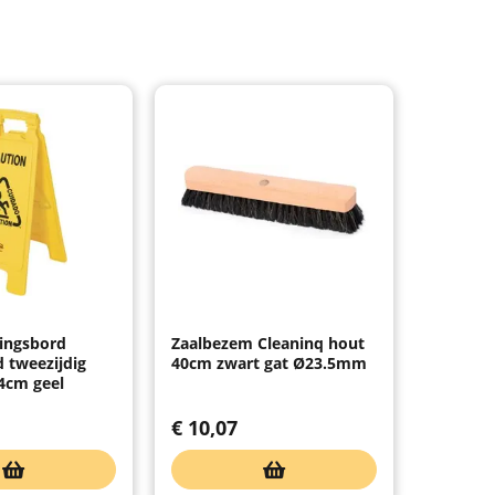
ingsbord
Zaalbezem Cleaninq hout
 tweezijdig
40cm zwart gat Ø23.5mm
4cm geel
€
10,07