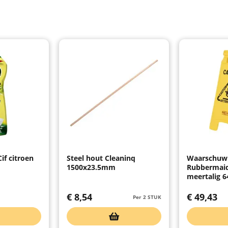
if citroen
Steel hout Cleaninq
Waarschuw
1500x23.5mm
Rubbermaid
meertalig 6
€
8,54
€
49,43
Per 2 STUK