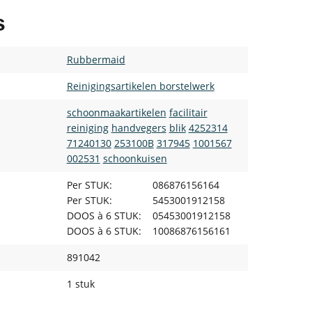
s
Rubbermaid
Reinigingsartikelen borstelwerk
schoonmaakartikelen
facilitair
reiniging
handvegers
blik
4252314
71240130
253100B
317945
1001567
002531
schoonkuisen
Per STUK:
086876156164
Per STUK:
5453001912158
DOOS à 6 STUK:
05453001912158
DOOS à 6 STUK:
10086876156161
891042
1 stuk