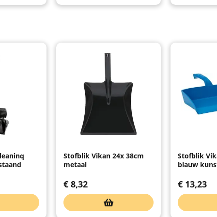
Cleaninq
Stofblik Vikan 24x 38cm
Stofblik V
 staand
metaal
blauw kuns
€
8,32
€
13,23