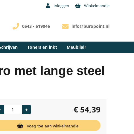
Inloggen
Winkelmandje
0543 - 519046
info@buropoint.nl
Schrijven
Toners en inkt
Meubilair
o met lange steel
€
54,39
Voeg toe aan winkelmandje