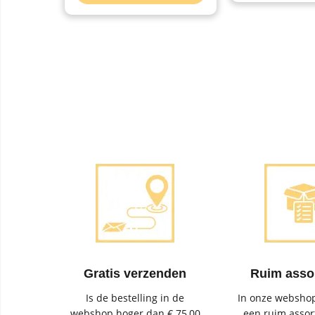
Gratis verzenden
Ruim asso
Is de bestelling in de
In onze webshop
webshop hoger dan € 75,00
een ruim assor