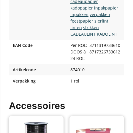
cadeaupapier
kadopapier
inpakpapier
inpakken
verpakken
feestpapier
sierlint
linten
strikken
CADEAULINT
KADOLINT
EAN Code
Per ROL:
8711319733610
DOOS à
8717326733612
24 ROL:
Artikelcode
874010
Verpakking
1 rol
Accessoires