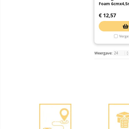
Foam 6cmx4,5
€
12,57
Vergel
Weergave: