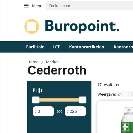
Menu
Facilitair
ICT
Kantoorartikelen
Kantoor
Home
Merken
Cederroth
17 resultaten
Prijs
Weergave:
tot
€
€
Prijs filteren