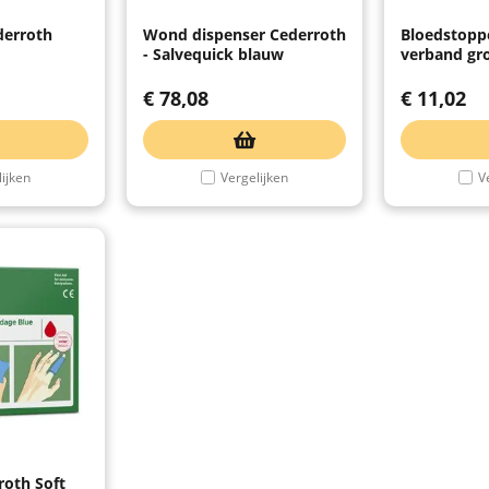
erroth
Wond dispenser Cederroth
Bloedstopp
- Salvequick blauw
verband gr
€
78,08
€
11,02
ijken
Vergelijken
V
oth Soft