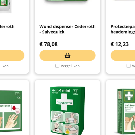
erroth
Wond dispenser Cederroth
Protectiep
- Salvequick
beademing
€
78,08
€
12,23
ijken
Vergelijken
V