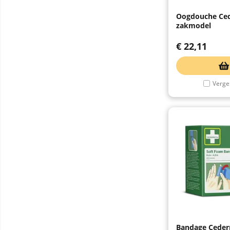
Oogdouche Ced
zakmodel
€
22,11
Vergel
Bandage Cederr