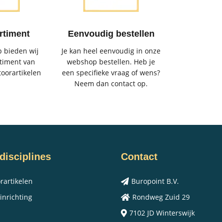
rtiment
Eenvoudig bestellen
 bieden wij
Je kan heel eenvoudig in onze
timent van
webshop bestellen. Heb je
toorartikelen
een specifieke vraag of wens?
Neem dan contact op.
disciplines
Contact
rartikelen
Buropoint B.V.
inrichting
Rondweg Zuid 29
7102 JD Winterswijk