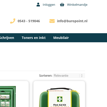
Inloggen
Winkelmandje
0543 - 519046
info@buropoint.nl
Schrijven
Toners en inkt
Meubilair
Sorteren: