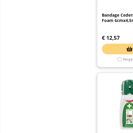
Bandage Cederr
Foam 6cmx4,5
€
12,57
Vergel