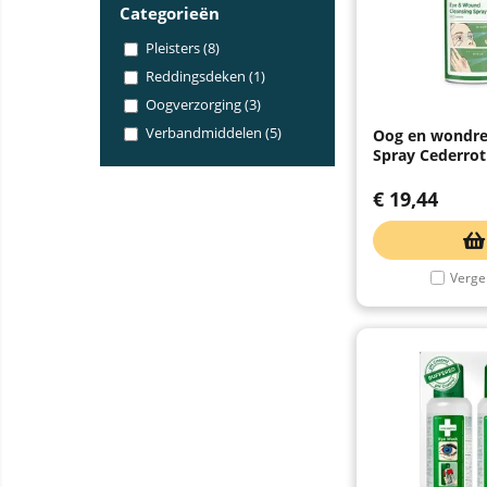
Categorieën
Pleisters (8)
Reddingsdeken (1)
Oogverzorging (3)
Verbandmiddelen (5)
Oog en wondre
Spray Cederro
€
19,44
Vergel