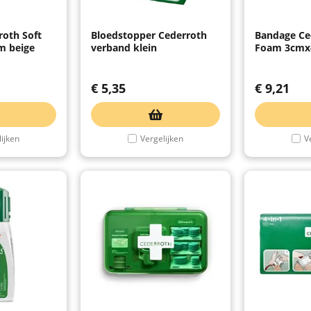
oth Soft
Bloedstopper Cederroth
Bandage Ce
m beige
verband klein
Foam 3cmx
€
5,35
€
9,21
ijken
Vergelijken
V