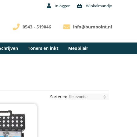
Inloggen
Winkelmandje
0543 - 519046
info@buropoint.nl
Schrijven
Toners en inkt
Meubilair
Sorteren: