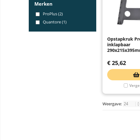
Merken
ProPlus (2)
Quantore (1)
Opstapkruk Pr
inklapbaar
290x215x395mm
€
25,62
Vergel
Weergave: