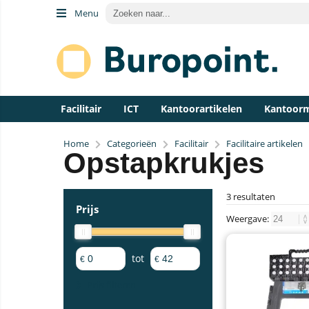
Menu
Facilitair
ICT
Kantoorartikelen
Kantoor
Home
Categorieën
Facilitair
Facilitaire artikelen
Opstapkrukjes
3 resultaten
Prijs
Weergave:
tot
€
€
Prijs filteren