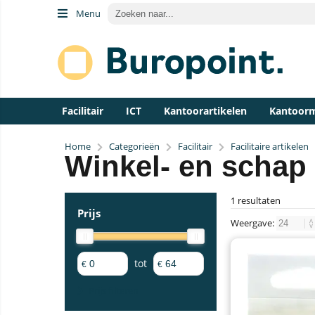
Menu
Facilitair
ICT
Kantoorartikelen
Kantoor
Home
Categorieën
Facilitair
Facilitaire artikelen
Winkel- en schap 
1 resultaten
Prijs
Weergave:
tot
€
€
Prijs filteren