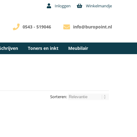
Inloggen
Winkelmandje
0543 - 519046
info@buropoint.nl
Schrijven
Toners en inkt
Meubilair
Sorteren: