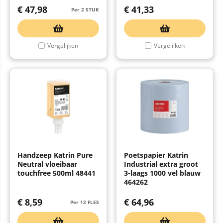
€
47,98
€
41,33
Per 2 STUK
Vergelijken
Vergelijken
Handzeep Katrin Pure
Poetspapier Katrin
Neutral vloeibaar
Industrial extra groot
touchfree 500ml 48441
3-laags 1000 vel blauw
464262
€
8,59
€
64,96
Per 12 FLES