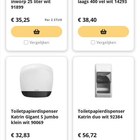
inworp 25 liter wit
laags 400 vel wit 14293
91899
€
35,25
€
38,40
Per 2 STUK
Vergelijken
Vergelijken
Toiletpapierdispenser
Toiletpapierdispenser
Katrin Gigant S jumbo
Katrin duo wit 92384
klein wit 90069
€
32,83
€
56,72