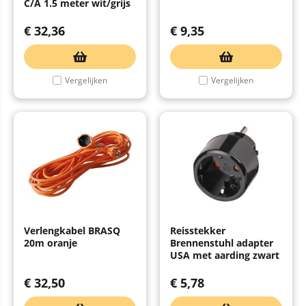
C/A 1.5 meter wit/grijs
€
32,36
€
9,35
Vergelijken
Vergelijken
Verlengkabel BRASQ
Reisstekker
20m oranje
Brennenstuhl adapter
USA met aarding zwart
€
32,50
€
5,78