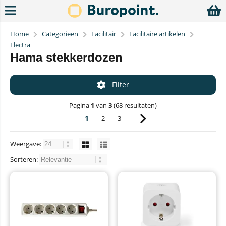
Home
Categorieën
Facilitair
Facilitaire artikelen
Electra
Hama stekkerdozen
Filter
Pagina
1
van
3
(68 resultaten)
1
2
3
Weergave:
Sorteren: