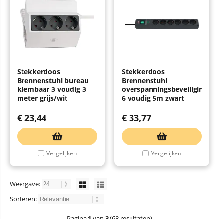
Stekkerdoos
Stekkerdoos
Brennenstuhl bureau
Brennenstuhl
klembaar 3 voudig 3
overspanningsbeveiliging
meter grijs/wit
6 voudig 5m zwart
€
23,44
€
33,77
Vergelijken
Vergelijken
Weergave:
Sorteren:
Pagina
1
van
3
(68 resultaten)