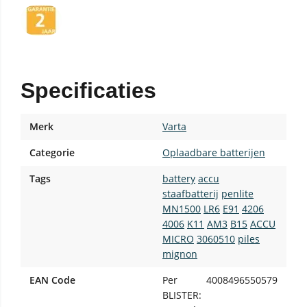
Specificaties
Merk
Varta
Categorie
Oplaadbare batterijen
Tags
battery
accu
staafbatterij
penlite
MN1500
LR6
E91
4206
4006
K11
AM3
B15
ACCU
MICRO
3060510
piles
mignon
EAN Code
Per
4008496550579
BLISTER: