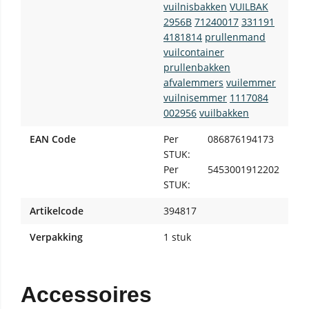
vuilnisbakken
VUILBAK
2956B
71240017
331191
4181814
prullenmand
vuilcontainer
prullenbakken
afvalemmers
vuilemmer
vuilnisemmer
1117084
002956
vuilbakken
EAN Code
Per
086876194173
STUK:
Per
5453001912202
STUK:
Artikelcode
394817
Verpakking
1 stuk
Accessoires