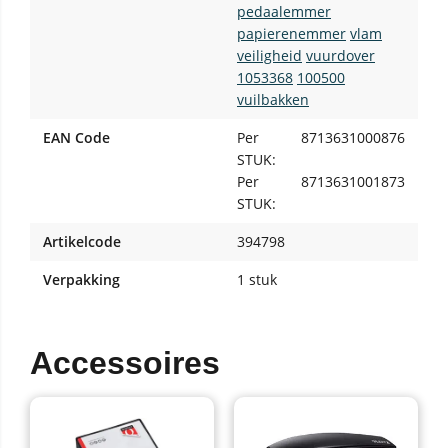
pedaalemmer
papierenemmer
vlam
veiligheid
vuurdover
1053368
100500
vuilbakken
EAN Code
Per
8713631000876
STUK:
Per
8713631001873
STUK:
Artikelcode
394798
Verpakking
1 stuk
Accessoires