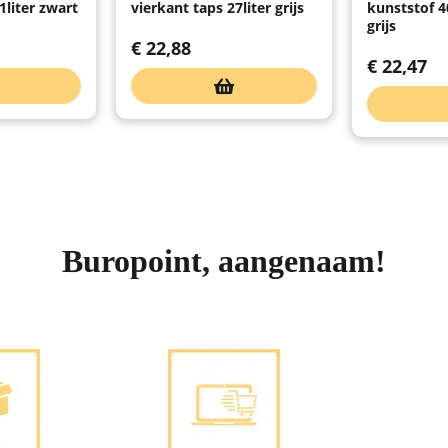
1liter zwart
vierkant taps 27liter grijs
kunststof 
grijs
€
22,88
€
22,47
Buropoint, aangenaam!