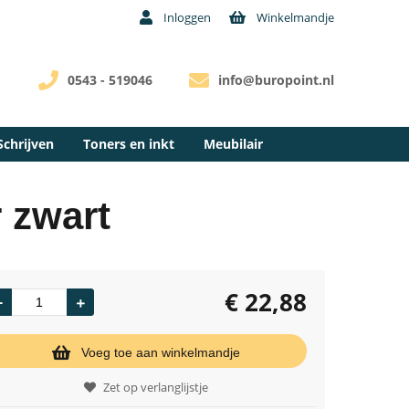
Inloggen
Winkelmandje
0543 - 519046
info@buropoint.nl
Schrijven
Toners en inkt
Meubilair
r zwart
€
22,88
Voeg toe aan winkelmandje
Zet op verlanglijstje