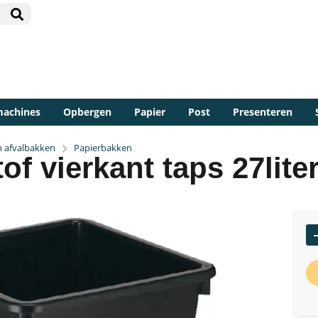
machines
Opbergen
Papier
Post
Presenteren
en afvalbakken
Papierbakken
f vierkant taps 27lite