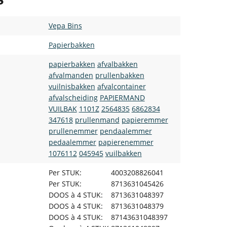
Vepa Bins
Papierbakken
papierbakken
afvalbakken
afvalmanden
prullenbakken
vuilnisbakken
afvalcontainer
afvalscheiding
PAPIERMAND
VUILBAK
1101Z
2564835
6862834
347618
prullenmand
papieremmer
prullenemmer
pendaalemmer
pedaalemmer
papierenemmer
1076112
045945
vuilbakken
Per STUK:
4003208826041
Per STUK:
8713631045426
DOOS à 4 STUK:
8713631048397
DOOS à 4 STUK:
8713631048379
DOOS à 4 STUK:
87143631048397