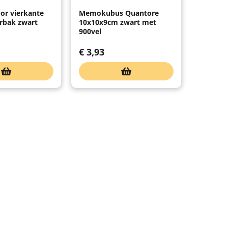
or vierkante
Memokubus Quantore
erbak zwart
10x10x9cm zwart met
900vel
€
3,93