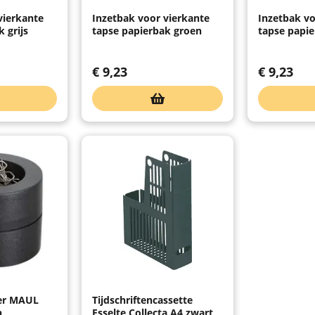
vierkante
Inzetbak voor vierkante
Inzetbak vo
 grijs
tapse papierbak groen
tapse papi
€
9,23
€
9,23
er MAUL
Tijdschriftencassette
h
Esselte Collecta A4 zwart