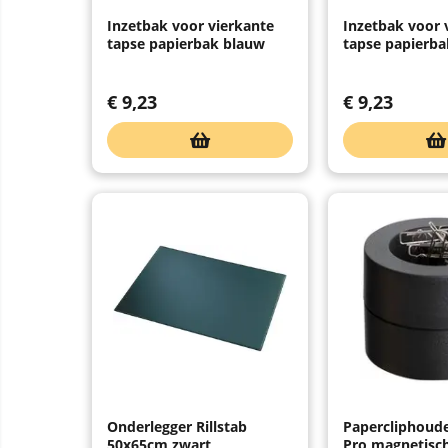
Inzetbak voor vierkante
Inzetbak voor 
tapse papierbak blauw
tapse papierbak
€
9,23
€
9,23
Onderlegger Rillstab
Papercliphoud
50x65cm zwart
Pro magnetisc