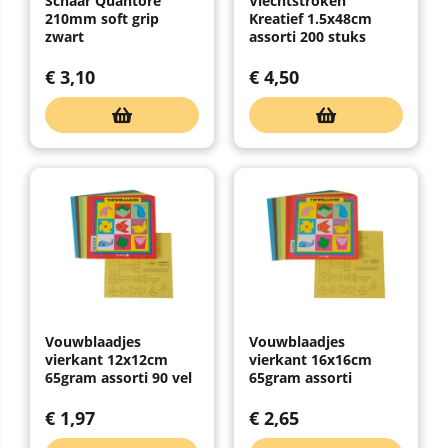
Schaar Quantore
Vlechtstroken
210mm soft grip
Kreatief 1.5x48cm
zwart
assorti 200 stuks
€
3,10
€
4,50
Vouwblaadjes
Vouwblaadjes
vierkant 12x12cm
vierkant 16x16cm
65gram assorti 90 vel
65gram assorti
€
1,97
€
2,65