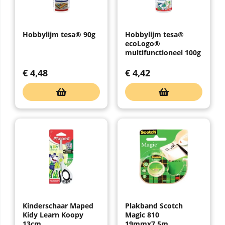
Hobbylijm tesa® 90g
Hobbylijm tesa®
ecoLogo®
multifunctioneel 100g
€
4,48
€
4,42
Kinderschaar Maped
Plakband Scotch
Kidy Learn Koopy
Magic 810
13cm
19mmx7.5m