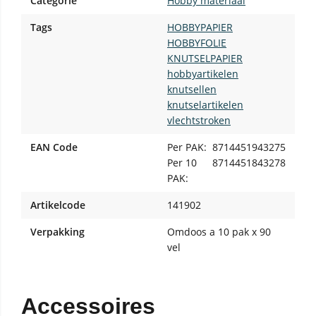
Categorie
Hobby materiaal
Tags
HOBBYPAPIER
HOBBYFOLIE
KNUTSELPAPIER
hobbyartikelen
knutsellen
knutselartikelen
vlechtstroken
EAN Code
Per PAK:
8714451943275
Per 10
8714451843278
PAK:
Artikelcode
141902
Verpakking
Omdoos a 10 pak x 90
vel
Accessoires