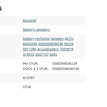
s
Duracell
Batterij-opladers
battery
recharge
opladen
ACCU
MINGON
5000394036536
36529
5911380
accuopladers
7509879
319572
4567157
piles
Per STUK:
5000394036529
DOOS à 3 STUK:
05000394036536
413797
STUK