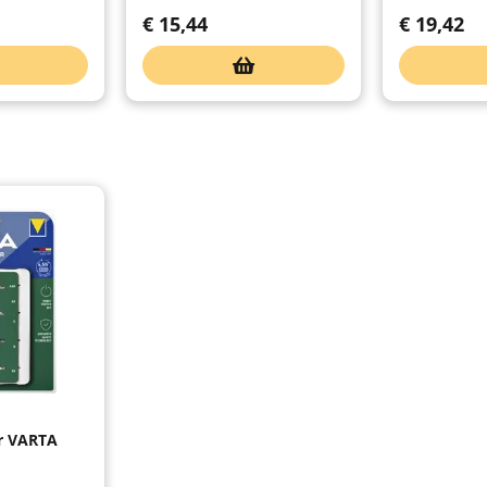
€
15,44
€
19,42
er VARTA