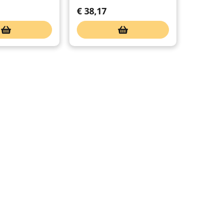
€
38,17