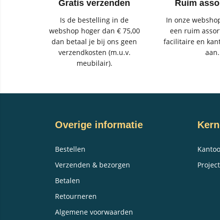
Gratis verzenden
Ruim asso
Is de bestelling in de
In onze webshop
webshop hoger dan € 75,00
een ruim assor
dan betaal je bij ons geen
facilitaire en kan
verzendkosten (m.u.v.
aan.
meubilair).
Overige informatie
Kern
Bestellen
Kantoo
Verzenden & bezorgen
Project
Betalen
Retourneren
Algemene voorwaarden