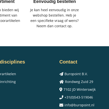
rtiment
Eenvoudig bestellen
 bieden wij
Je kan heel eenvoudig in onze
timent van
webshop bestellen. Heb je
toorartikelen
een specifieke vraag of wens?
Neem dan contact op.
disciplines
Contact
rartikelen
Buropoint B.V.
inrichting
Rondweg Zuid 29
7102 JD Winterswijk
+31(0)543-519046
info@buropoint.nl