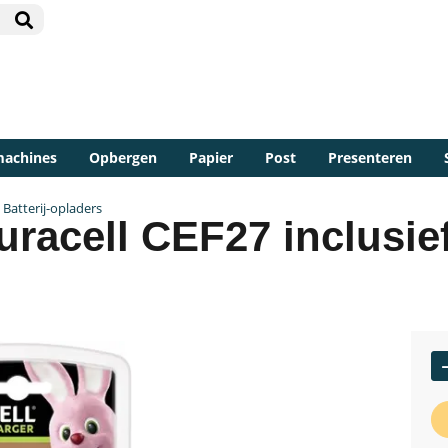
machines
Opbergen
Papier
Post
Presenteren
Batterij-opladers
uracell CEF27 inclusie