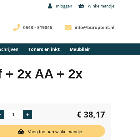
Inloggen
Winkelmandje
0543 - 519046
info@buropoint.nl
Schrijven
Toners en inkt
Meubilair
f + 2x AA + 2x
€
38,17
Voeg toe aan winkelmandje