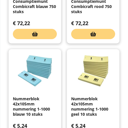
Consumptiemunt
Consumptiemunt
Combicraft blauw 750
Combicraft rood 750
stuks
stuks
€
72,22
€
72,22
Nummerblok
Nummerblok
42x105mm
42x105mm
nummering 1-1000
nummering 1-1000
blauw 10 stuks
geel 10 stuks
€
5,24
€
5,24