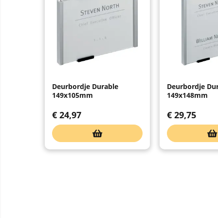
Deurbordje Durable
Deurbordje Du
149x105mm
149x148mm
€
24,97
€
29,75