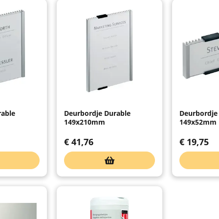
rable
Deurbordje Durable
Deurbordje
149x210mm
149x52mm m
€
41,76
€
19,75