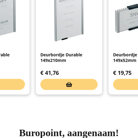
rable
Deurbordje Durable
Deurbordje
149x210mm
149x52mm m
€
41,76
€
19,75
Buropoint, aangenaam!