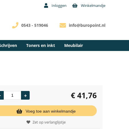
Inloggen
Winkelmandje
0543 - 519046
info@buropoint.nl
Schrijven
Toners en inkt
Meubilair
€
41,76
Voeg toe aan winkelmandje
Zet op verlanglijstje