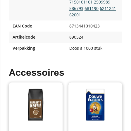
7150101101
2599989
586793
681190
6211241
62001
EAN Code
8713441010423
Artikelcode
890524
Verpakking
Doos a 1000 stuk
Accessoires