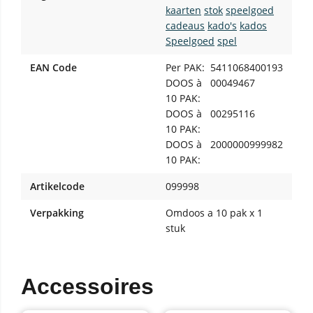
kaarten
stok
speelgoed
cadeaus
kado's
kados
Speelgoed
spel
EAN Code
Per PAK:
5411068400193
DOOS à
00049467
10 PAK:
DOOS à
00295116
10 PAK:
DOOS à
2000000999982
10 PAK:
Artikelcode
099998
Verpakking
Omdoos a 10 pak x 1
stuk
Accessoires