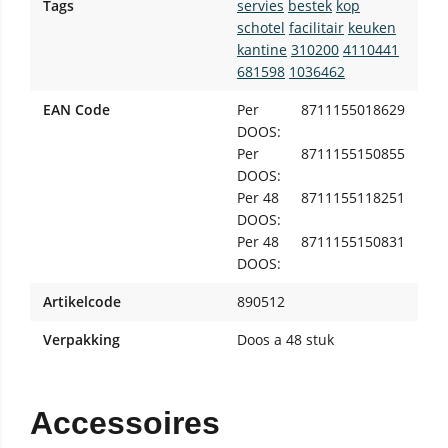
Tags
servies
bestek
kop
schotel
facilitair
keuken
kantine
310200
4110441
681598
1036462
EAN Code
Per
8711155018629
DOOS:
Per
8711155150855
DOOS:
Per 48
8711155118251
DOOS:
Per 48
8711155150831
DOOS:
Artikelcode
890512
Verpakking
Doos a 48 stuk
Accessoires