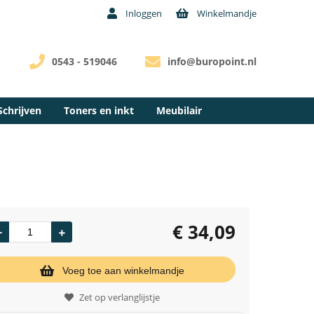
Inloggen
Winkelmandje
0543 - 519046
info@buropoint.nl
Schrijven
Toners en inkt
Meubilair
€
34,09
Voeg toe aan winkelmandje
Zet op verlanglijstje