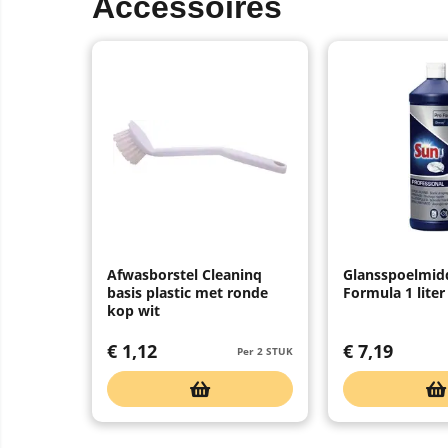
Accessoires
Afwasborstel Cleaninq
Glansspoelmid
basis plastic met ronde
Formula 1 liter
kop wit
€
1,12
€
7,19
Per 2 STUK