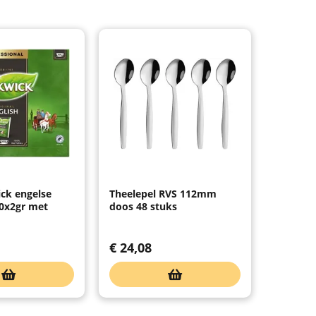
ck engelse
Theelepel RVS 112mm
0x2gr met
doos 48 stuks
€
24,08