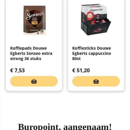
Koffiepads Douwe
Koffiesticks Douwe
Egberts Senseo extra
Egberts cappuccino
strong 36 stuks
80st
€
7,53
€
51,20
Buropoint, aangenaam!