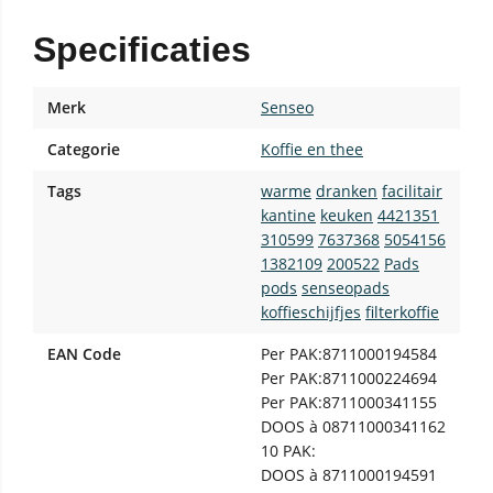
Specificaties
Merk
Senseo
Categorie
Koffie en thee
Tags
warme
dranken
facilitair
kantine
keuken
4421351
310599
7637368
5054156
1382109
200522
Pads
pods
senseopads
koffieschijfjes
filterkoffie
EAN Code
Per PAK:
8711000194584
Per PAK:
8711000224694
Per PAK:
8711000341155
DOOS à
08711000341162
10 PAK:
DOOS à
8711000194591