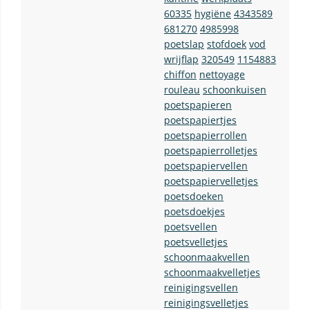
60335
hygiëne
4343589
681270
4985998
poetslap
stofdoek
vod
wrijflap
320549
1154883
chiffon
nettoyage
rouleau
schoonkuisen
poetspapieren
poetspapiertjes
poetspapierrollen
poetspapierrolletjes
poetspapiervellen
poetspapiervelletjes
poetsdoeken
poetsdoekjes
poetsvellen
poetsvelletjes
schoonmaakvellen
schoonmaakvelletjes
reinigingsvellen
reinigingsvelletjes