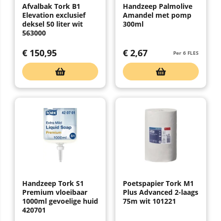
Afvalbak Tork B1
Handzeep Palmolive
Elevation exclusief
Amandel met pomp
deksel 50 liter wit
300ml
563000
€
150,95
€
2,67
Per 6 FLES
Handzeep Tork S1
Poetspapier Tork M1
Premium vloeibaar
Plus Advanced 2-laags
1000ml gevoelige huid
75m wit 101221
420701