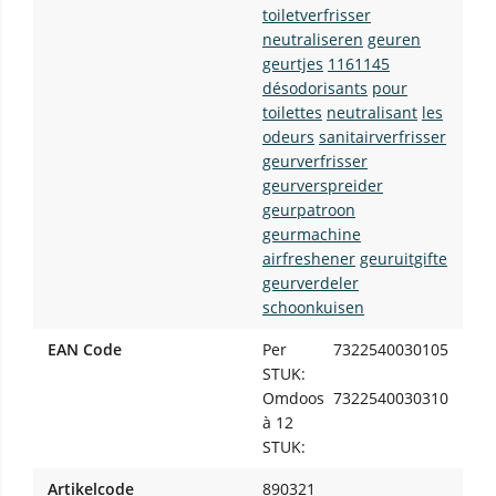
toiletverfrisser
neutraliseren
geuren
geurtjes
1161145
désodorisants
pour
toilettes
neutralisant
les
odeurs
sanitairverfrisser
geurverfrisser
geurverspreider
geurpatroon
geurmachine
airfreshener
geuruitgifte
geurverdeler
schoonkuisen
EAN Code
Per
7322540030105
STUK:
Omdoos
7322540030310
à 12
STUK:
Artikelcode
890321