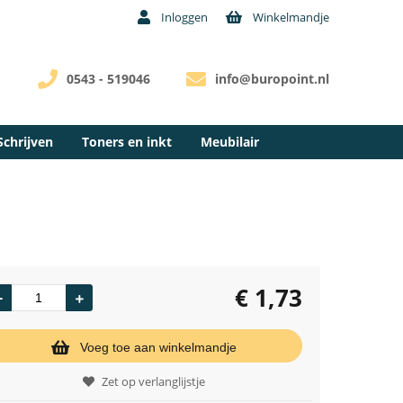
Inloggen
Winkelmandje
0543 - 519046
info@buropoint.nl
Schrijven
Toners en inkt
Meubilair
€
1,73
Voeg toe aan winkelmandje
Zet op verlanglijstje