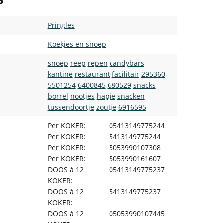
Pringles
Koekjes en snoep
snoep
reep
repen
candybars
kantine
restaurant
facilitair
295360
5501254
6400845
680529
snacks
borrel
nootjes
hapje
snacken
tussendoortje
zoutje
6916595
Per KOKER:
05413149775244
Per KOKER:
5413149775244
Per KOKER:
5053990107308
Per KOKER:
5053990161607
DOOS à 12
05413149775237
KOKER:
DOOS à 12
5413149775237
KOKER:
DOOS à 12
05053990107445