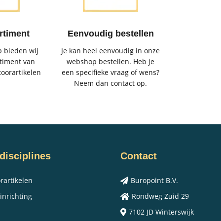
rtiment
Eenvoudig bestellen
 bieden wij
Je kan heel eenvoudig in onze
timent van
webshop bestellen. Heb je
toorartikelen
een specifieke vraag of wens?
Neem dan contact op.
disciplines
Contact
rartikelen
Buropoint B.V.
inrichting
Rondweg Zuid 29
7102 JD Winterswijk