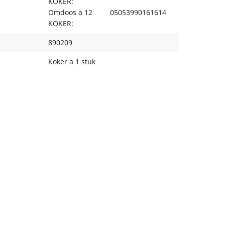
KOKER:
Omdoos à 12
05053990161614
KOKER:
890209
Koker a 1 stuk