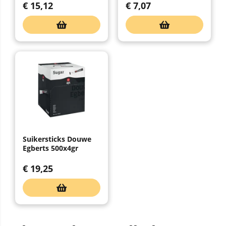
€
15,12
€
7,07
Suikersticks Douwe
Egberts 500x4gr
€
19,25