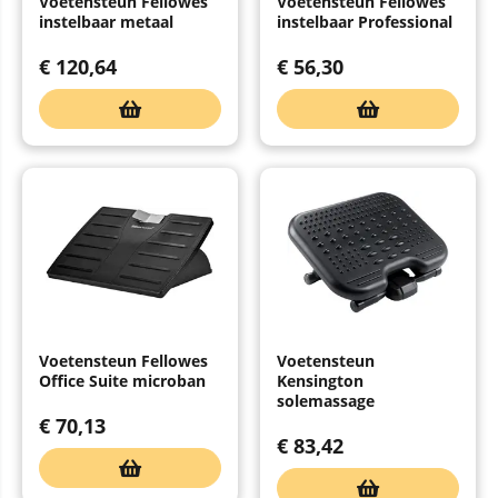
Voetensteun Fellowes
Voetensteun Fellowes
instelbaar metaal
instelbaar Professional
€
120,64
€
56,30
Voetensteun Fellowes
Voetensteun
Office Suite microban
Kensington
solemassage
€
70,13
€
83,42