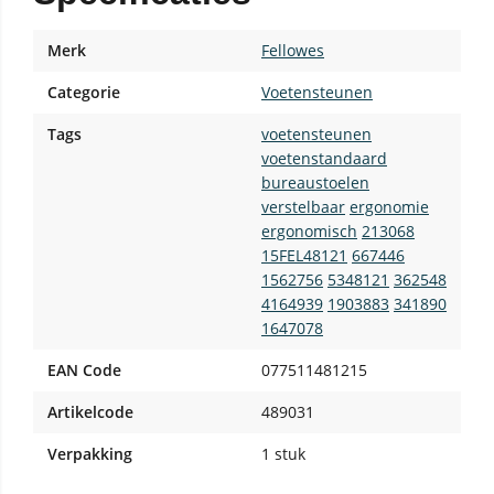
Merk
Fellowes
Categorie
Voetensteunen
Tags
voetensteunen
voetenstandaard
bureaustoelen
verstelbaar
ergonomie
ergonomisch
213068
15FEL48121
667446
1562756
5348121
362548
4164939
1903883
341890
1647078
EAN Code
077511481215
Artikelcode
489031
Verpakking
1 stuk